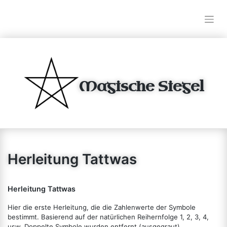
Skip
to
content
Magische Siegel
Magische Siegel
Herleitung Tattwas
Herleitung Tattwas
Hier die erste Herleitung, die die Zahlenwerte der Symbole
bestimmt. Basierend auf der natürlichen Reihernfolge 1, 2, 3, 4,
usw. Doppelte Symbole wurden entfernt (ausgegraut).